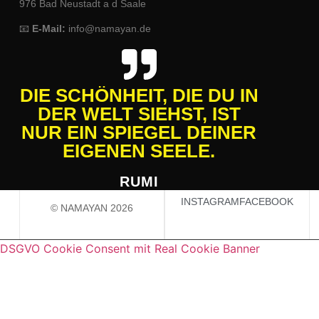
976 Bad Neustadt a d Saale
📧
E-Mail:
info@namayan.de
DIE SCHÖNHEIT, DIE DU IN
DER WELT SIEHST, IST
NUR EIN SPIEGEL DEINER
EIGENEN SEELE.
RUMI
INSTAGRAM
FACEBOOK
© NAMAYAN 2026
DSGVO Cookie Consent mit Real Cookie Banner